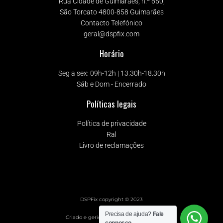
Rua Cidade de Guimarães, n.º 650,
São Torcato 4800-858 Guimarães
Contacto Telefónico
geral@dspfix.com
Horário
Seg a sex: 09h-12h | 13.30h-18.30h
Sáb e Dom - Encerrado
Políticas legais
Política de privacidade
Ral
Livro de reclamações
DSPFix copyright © 2023
Precisa de ajuda?
Fale
Criado e gerido com ❤️ pela Behs.pt