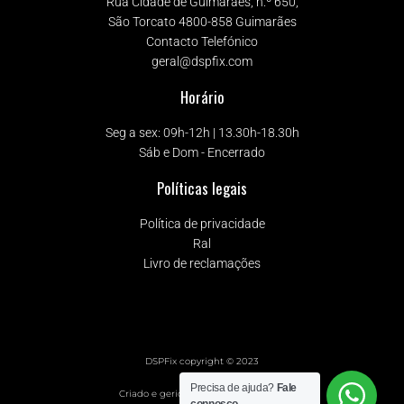
Rua Cidade de Guimarães, n.º 650,
São Torcato 4800-858 Guimarães
Contacto Telefónico
geral@dspfix.com
Horário
Seg a sex: 09h-12h | 13.30h-18.30h
Sáb e Dom - Encerrado
Políticas legais
Política de privacidade
Ral
Livro de reclamações
DSPFix copyright © 2023
Precisa de ajuda?
Fale
Criado e gerido com ❤️ pela Behs.pt