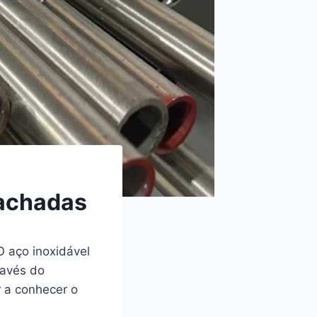
fachadas
O aço inoxidável
ravés do
r a conhecer o