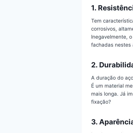
1. Resistênc
Tem característic
corrosivos, altam
Inegavelmente, o 
fachadas nestes 
2. Durabili
A duração do aço 
É um material men
mais longa. Já i
fixação?
3. Aparênci