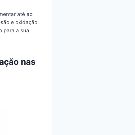
imentar até ao
osão e oxidação.
o para a sua
zação nas