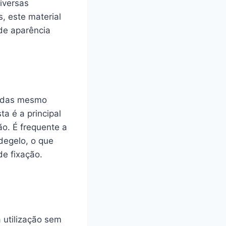
iversas
, este material
de aparência
radas mesmo
a é a principal
ão. É frequente a
degelo, o que
de fixação.
a utilização sem